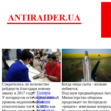
Сократилось ли количество
Когда овцы сыты - волкам
рейдерств благодаря новому
неймется.
Головна
закону в 2017 году?
Под шум предвыборных бат
Про Союз
У нотариусов есть определенный
Министерство обороны
Новини
уровень недопонимания
продолжает по беспределу
Статті
относительно того, за что и как
«решать» земельные вопрос
Конфлікти
Минюст отключает их от
На этот раз отбирают землю