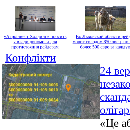
«Агроінвест Холдинг» просить
Во Львовской области рей
у влади допомоги для
морит голодом 850 овец, по
протистояння рейдерам
более 500 евро за кажду
Конфлікти
24 ве
незак
сканд
оліга
«Це а