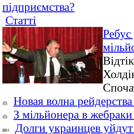
підприємства?
Статті
Ребус 
мільй
Відтік
Холді
Споча
Новая волна рейдерства 
З мільйонера в жебраки 
Долги украинцев уйдут