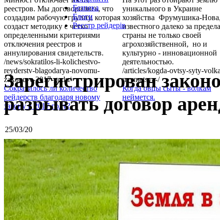
Безпека
реестров. Мы договорились, что
уникального в Украине
Блоги
создадим рабочую группу, которая
хозяйства Фрумушика-Нова
Реєстр рейдерів
создаст методику с четко
известного далеко за предел
определенными критериями
страны не только своей
отключения реестров и
агрохозяйственной, но и
аннулирования свидетельств.
культурно - инновационной
/news/sokratilos-li-kolichestvo-
деятельностью.
reyderstv-blagodarya-novomu-
/articles/kogda-ovtsy-syty-volk
Зарегистрирован закон
zakonu-v-2017-godu/
neymetsya-/
Сократилось ли количество
Когда овцы сыты - волкам
разрывать договор аре
рейдерств благодаря новому
неймется.
закону в 2017 году?
25/03/20